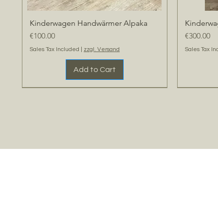
Kinderwagen Handwärmer Alpaka
Kinderwa
Quick View
Price
Price
€100.00
€300.00
Sales Tax Included
|
zzgl. Versand
Sales Tax In
Add to Cart
WIEDER DA
NEU
Handarbei
NEU