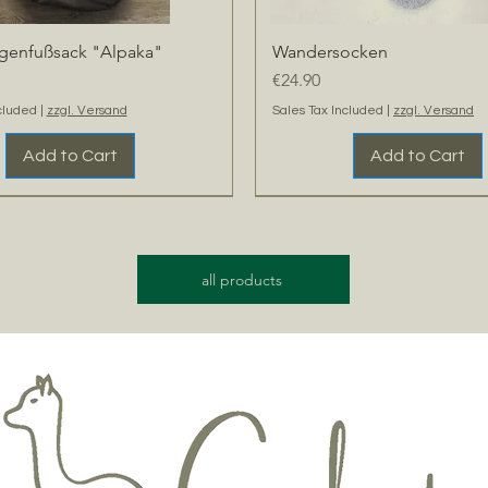
genfußsack "Alpaka"
Wandersocken
Quick View
Quick View
Price
€24.90
cluded
|
zzgl. Versand
Sales Tax Included
|
zzgl. Versand
Add to Cart
Add to Cart
t
NEU
Extra Warm
all products