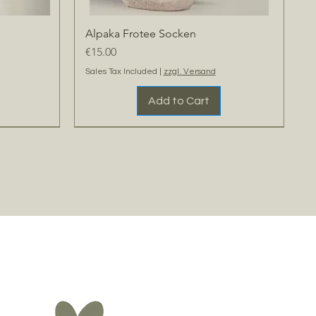
Alpaka Frotee Socken
Quick View
Price
€15.00
Sales Tax Included
|
zzgl. Versand
Add to Cart
Kundenliebling