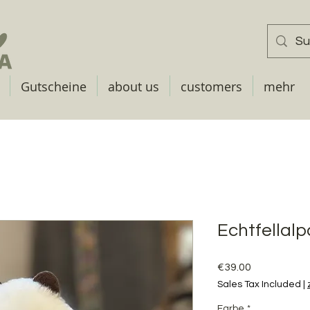
Gutscheine
about us
customers
mehr
Echtfellalp
Price
€39.00
Sales Tax Included
|
Farbe
*