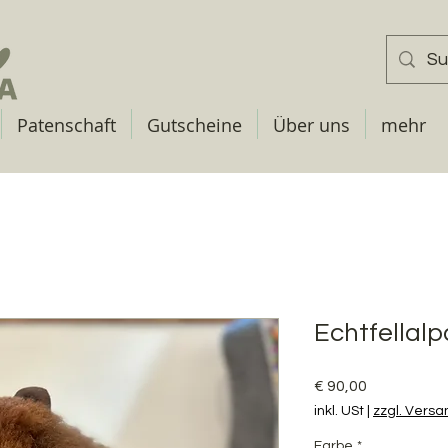
Patenschaft
Gutscheine
Über uns
mehr
Echtfellal
Preis
€ 90,00
inkl. USt
|
zzgl. Versa
Farbe
*