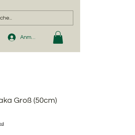
Anmelden
paka Groß (50cm)
nd