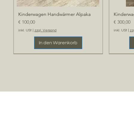
Kinderwagen Handwärmer Alpaka
Kinderwa
Schnellansicht
Preis
Preis
€ 100,00
€ 300,00
inkl. USt
|
zzgl. Versand
inkl. USt
|
zz
In den Warenkorb
WIEDER DA
NEU
Handarbei
NEU