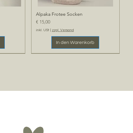
Alpaka Frotee Socken
Schnellansicht
Preis
€ 15,00
inkl. USt
|
zzgl. Versand
In den Warenkorb
Kundenliebling