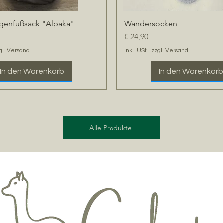
genfußsack "Alpaka"
Wandersocken
Schnellansicht
Schnellansicht
Preis
€ 24,90
gl. Versand
inkl. USt
|
zzgl. Versand
In den Warenkorb
In den Warenkorb
t
NEU
Extra Warm
Alle Produkte