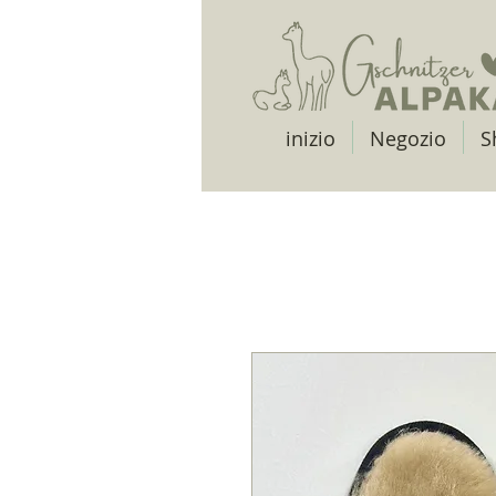
inizio
Negozio
S