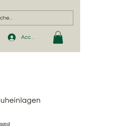
Accedi
huheinlagen
rsand