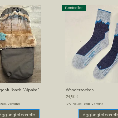
Bestseller
genfußsack "Alpaka"
Wandersocken
Vista rapida
Vista rapida
Prezzo
24,90 €
|
zzgl. Versand
IVA inclusa
|
zzgl. Versand
Aggiungi al carrello
Aggiungi al carrell