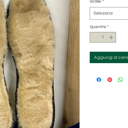
Größe
*
Seleziona
Quantità
*
Aggiungi al carre