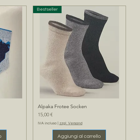
Bestseller
Alpaka Frotee Socken
Vista rapida
Prezzo
15,00 €
IVA inclusa
|
zzgl. Versand
o
Aggiungi al carrello