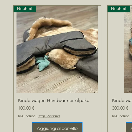
Neuheit
Neuheit
Kinderwagen Handwärmer Alpaka
Kinderwa
Vista rapida
Prezzo
Prezzo
100,00 €
300,00 €
IVA inclusa
|
zzgl. Versand
IVA inclusa
Aggiungi al carrello