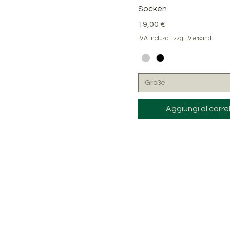
Socken
Prezzo
19,00 €
IVA inclusa
|
zzgl. Versand
Größe
Aggiungi al carrel