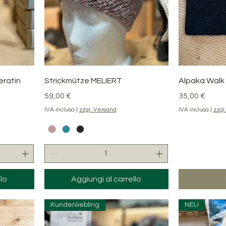
Vista rapida
V
eratin
Strickmütze MELIERT
Alpaka Walk
Prezzo
Prezzo
59,00 €
35,00 €
IVA inclusa
|
zzgl. Versand
IVA inclusa
|
zzgl
lo
Aggiungi al carrello
Kundenliebling
NEU