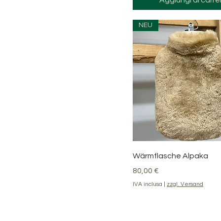
NEU
Vista rapida
Wärmflasche Alpaka
Prezzo
80,00 €
IVA inclusa
|
zzgl. Versand