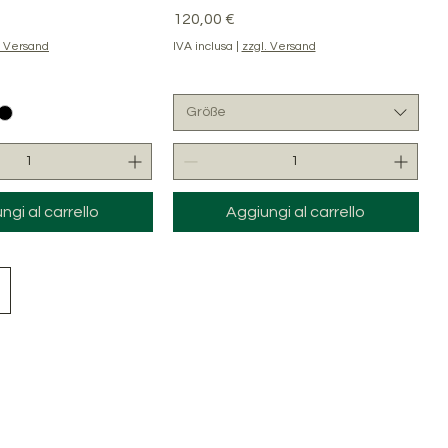
Prezzo
120,00 €
. Versand
IVA inclusa
|
zzgl. Versand
Größe
ngi al carrello
Aggiungi al carrello