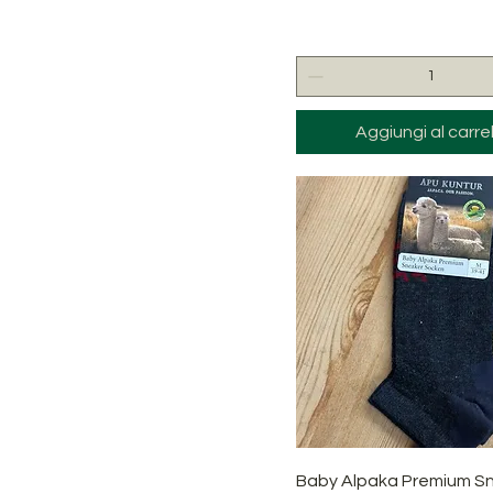
Aggiungi al carrel
Vista rapida
Baby Alpaka Premium S