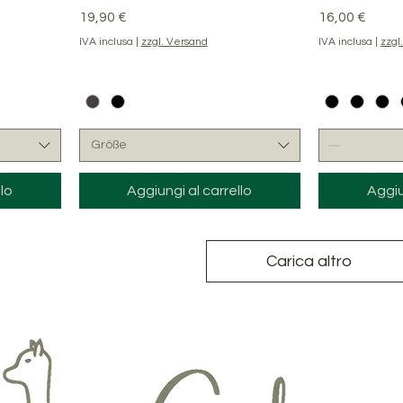
Prezzo
Prezzo
19,90 €
16,00 €
IVA inclusa
|
zzgl. Versand
IVA inclusa
|
zzgl
Größe
lo
Aggiungi al carrello
Aggiu
Carica altro