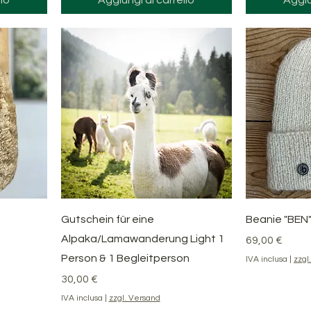
Vista rapida
V
Gutschein für eine
Beanie "BEN
Alpaka/Lamawanderung Light 1
Prezzo
69,00 €
Person & 1 Begleitperson
IVA inclusa
|
zzgl
Prezzo
30,00 €
IVA inclusa
|
zzgl. Versand