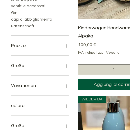
vestiti e accessori
Gin
capi di abbigliamento
Patenschaft
Vista rapida
Kinderwagen Handwärm
Alpaka
Prezzo
100,00 €
Prezzo
IVA inclusa
|
zzgl. Versand
4 €
390 €
Größe
Aggiungi al carrel
Variationen
WIEDER DA
colore
Größe