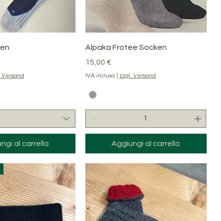
ista rapida
Vista rapida
ken
Alpaka Frotee Socken
Prezzo
15,00 €
. Versand
IVA inclusa
|
zzgl. Versand
ngi al carrello
Aggiungi al carrello