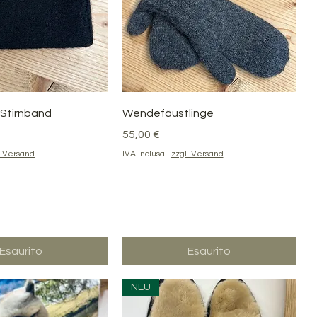
ista rapida
Vista rapida
 Stirnband
Wendefäustlinge
Prezzo
55,00 €
. Versand
IVA inclusa
|
zzgl. Versand
Esaurito
Esaurito
NEU