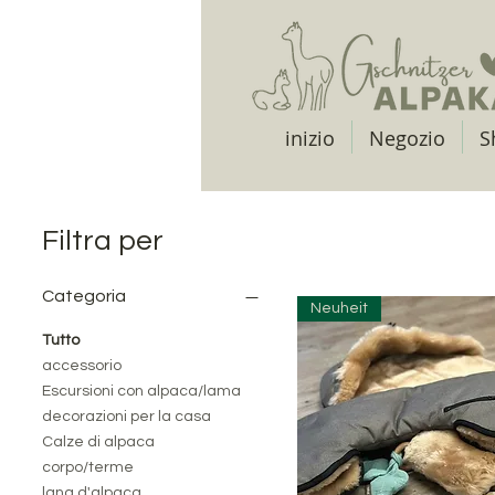
inizio
Negozio
S
Filtra per
Categoria
Neuheit
Tutto
accessorio
Escursioni con alpaca/lama
decorazioni per la casa
Calze di alpaca
corpo/terme
lana d'alpaca