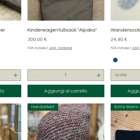
Vista rapida
V
er
Kinderwagenfußsack "Alpaka"
Wandersoc
Prezzo
Prezzo
300,00 €
24,90 €
IVA inclusa
|
zzgl. Versand
IVA inclusa
|
zzgl
Größe
lo
Aggiungi al carrello
Aggiu
Handarbeit
Extra Warm